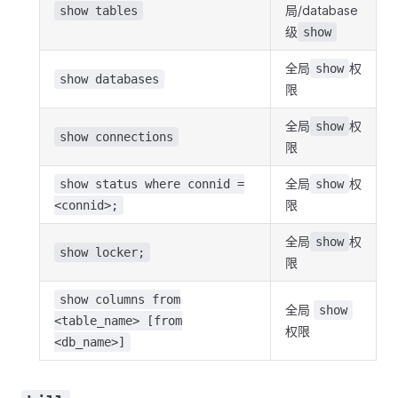
局/database
show tables
级
show
全局
权
show
show databases
限
全局
权
show
show connections
限
全局
权
show status where connid =
show
限
<connid>;
全局
权
show
show locker;
限
show columns from
全局
show
<table_name> [from
权限
<db_name>]