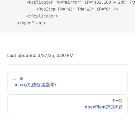
		<Replicator PN="mirror" IP="192.168.4.205" P
			<RepItem PN="W3" TN="W3" XF="0" />
		</Replicator>
	</openPlant>
Last updated:
3/27/25, 3:00 PM
上一篇
Linux双机热备(老版本)
下一篇
openPlant常见问题