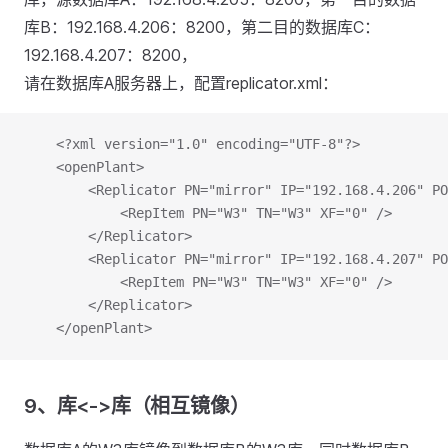
库B：192.168.4.206：8200，第二目的数据库C：
192.168.4.207：8200，
请在数据库A服务器上，配置replicator.xml：
	<?xml version="1.0" encoding="UTF-8"?>
	<openPlant>
		<Replicator PN="mirror" IP="192.168.4.206" P
			<RepItem PN="W3" TN="W3" XF="0" />
		</Replicator>
		<Replicator PN="mirror" IP="192.168.4.207" P
			<RepItem PN="W3" TN="W3" XF="0" />
		</Replicator>
	</openPlant>
9、库<->库（相互镜像）