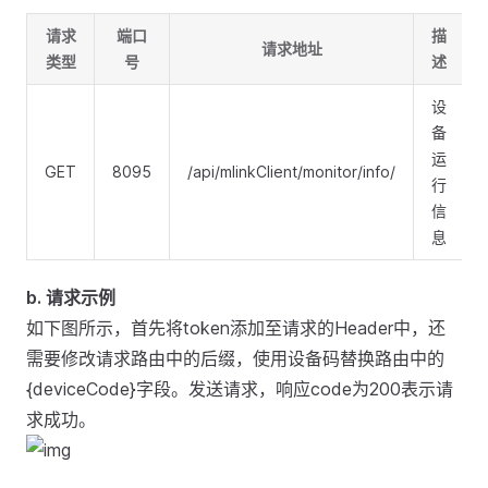
请求
端口
描
请求地址
类型
号
述
设
备
运
GET
8095
/api/mlinkClient/monitor/info/
行
信
息
b. 请求示例
如下图所示，首先将token添加至请求的Header中，还
需要修改请求路由中的后缀，使用设备码替换路由中的
{deviceCode}字段。发送请求，响应code为200表示请
求成功。