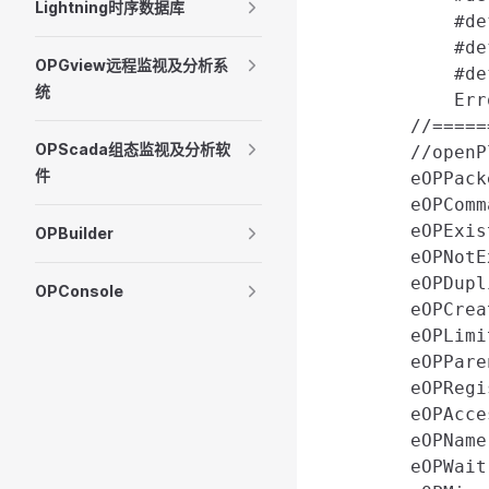
Lightning时序数据库
	#define OPE_BUFF_NET      -1001  ///< 网络断开

	#define OPE_BUFF_IO       -1002  ///< 写入存储缓存文件出错了，最有可能是文件所在分区满了

OPGview远程监视及分析系
	#define OPE_BUFF_OVERFLOW -1003  ///< 数据文件到了预设的大小

统
	Error数组返回值参考

    //=====
OPScada组态监视及分析软
    //ope
件
    eOPPac
    eOPCom
    eOPExi
OPBuilder
    eOPNot
    eOPDup
OPConsole
    eOPCre
    eOPLim
    eOPPar
    eOPReg
    eOPAcc
    eOPNam
    eOPWai