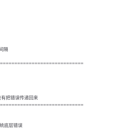
间隔

=============================

协议没有把错误传递回来

=============================

作系统底层错误
