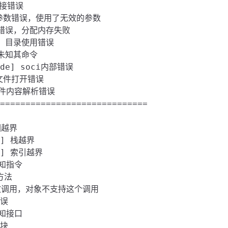
连接错误

ode] 参数错误，使用了无效的参数

配内存错误，分配内存失败

de] 目录使用错误

务未知其命令

Code] soci内部错误

] 文件打开错误

] 文件内容解析错误

=============================

围越界

M] 栈越界

VM] 索引越界

未知指令

方法

M] 无效调用，对象不支持这个调用

误

未知接口

块
