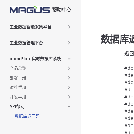
帮助中心
Skip to content
Sidebar Navigation
工业数据智能采集平台
数据库
工业数据管理平台
	返回正数表明成功操作的对象个数，返回0说明API调用成功，返回负数参见以下错误列表:

openPlant实时数据库系统
	#define OPE_OK             0     ///< 成功，没有错误

产品总览
	#define OPE_ERROR         -1     ///< 未知错误

部署手册
	#define OPE_TIMEOUT       -2      // 操作超时

运维手册
	#define OPE_EOF           -3      // 流已关闭

	#define OPE_PARAM         -10    ///< 参数错误

开发手册
	#define OPE_UNSUPPORTED   -11    ///< 功能未支持

API帮助
	#define OPE_MEMORY        -96    ///< 无法分配内存，需要重连

数据库返回码
	#define OPE_NET_IO        -97    ///< 网络读写IO错误，需要重连

	#define OPE_NET_CLOSED    -98    ///< 连接已关闭，需要重连

	#define OPE_CONNECT       -99    ///< 无法连接服务器，需要重连
