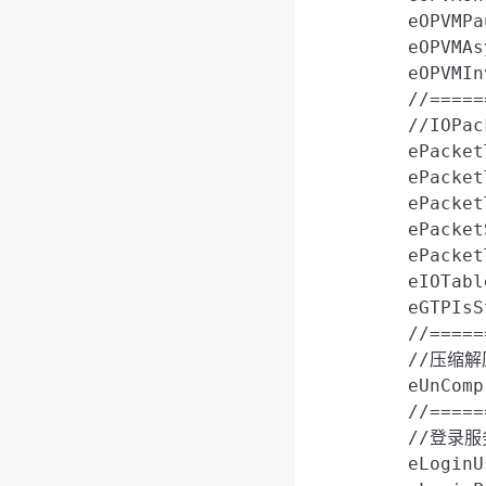
    eOPVMP
    eOPVMA
    eOPVMI
    //=====
    //IOPa
    ePacke
    ePacke
    ePacke
    ePacke
    ePacke
    eIOTab
    eGTPIs
    //=====
    //压缩解
    eUnCom
    //=====
    //登录服
    eLogin