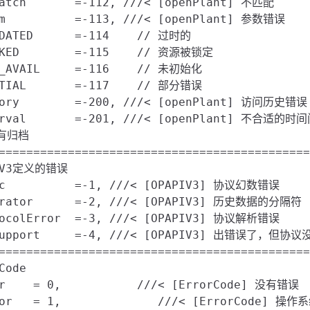
atch       =-112, ///< [openPlant] 不匹配

am          =-113, ///< [openPlant] 参数错误

TDATED      =-114    // 过时的

CKED        =-115    // 资源被锁定

T_AVAIL     =-116    // 未初始化

RTIAL       =-117    // 部分错误

tory        =-200, ///< [openPlant] 访问历史错误

erval       =-201, ///< [openPlant] 不合适的时间
有归档

=============================================
IV3定义的错误

ic          =-1, ///< [OPAPIV3] 协议幻数错误

arator      =-2, ///< [OPAPIV3] 历史数据的分隔符

tocolError  =-3, ///< [OPAPIV3] 协议解析错误

tSupport     =-4, ///< [OPAPIV3] 出错误了，但
=============================================
Code

or    = 0,           ///< [ErrorCode] 没有错误

ror   = 1,              ///< [ErrorCode] 操