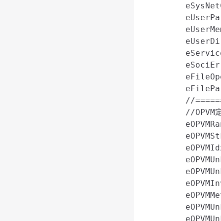
    eSysNe
    eUserP
    eUserM
    eUserD
    eServi
    eSociE
    eFileO
    eFileP
    //=====
    //OPV
    eOPVMR
    eOPVMSt
    eOPVMI
    eOPVMU
    eOPVMU
    eOPVMI
    eOPVMM
    eOPVMU
    eOPVMU