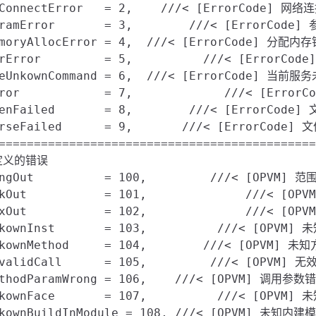
tConnectError   = 2,    ///< [ErrorCode] 网络
aramError       = 3,        ///< [ErrorC
emoryAllocError = 4,  ///< [ErrorCode] 分
irError         = 5,          ///< [ErrorCo
ceUnkownCommand = 6,  ///< [ErrorCode] 当前服
rror            = 7,             ///< [Error
penFailed       = 8,        ///< [ErrorCode
arseFailed      = 9,       ///< [ErrorCode
=============================================
M定义的错误

angOut          = 100,         ///< [OPVM] 范
kOut           = 101,              ///< [OPV
dxOut           = 102,              ///< [OP
nkownInst       = 103,          ///< [OPVM] 
nkownMethod     = 104,        ///< [OPVM] 未知
nvalidCall      = 105,         ///< [OPV
ethodParamWrong = 106,    ///< [OPVM] 调用参数错
nkownFace       = 107,          ///< [OPVM] 
nkownBuildInModule = 108, ///< [OPVM] 未知内建模