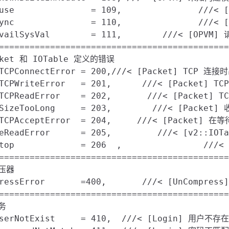
ause               = 109,               ///
sync               = 110,               ///
nvailSysVal        = 111,        ///< [OPV
=============================================
cket 和 IOTable 定义的错误

tTCPConnectError = 200,///< [Packet] TCP 连接时
tTCPWriteError   = 201,      ///< [Packet] 
tTCPReadError    = 202,       ///< [Packet]
tSizeTooLong     = 203,        ///< [Packe
tTCPAcceptError  = 204,     ///< [Packet] 
leReadError      = 205,         ///< [v2::I
Stop             = 206  ,                ///
=============================================
压器

pressError       =400,       ///< [UnCompre
=============================================
务

UserNotExist     = 410,  ///< [Login] 用户不存在
