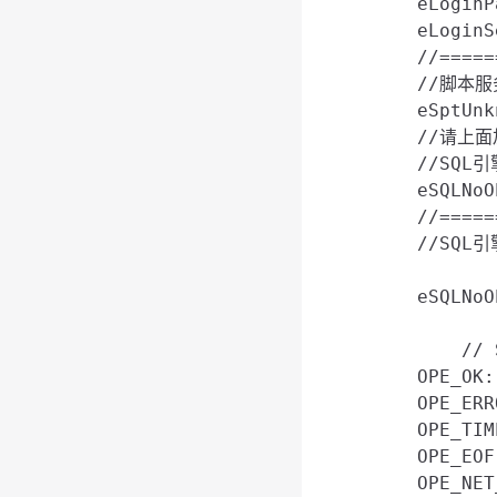
    eLogin
    eLogin
    //=====
    //脚本服
    eSptUn
    //请
    //SQL引擎
    eSQLN
    //=====
    //SQL引擎
    eSQLN
	// System Error(适用于V4.0和V5.0数据库)

    OPE_OK: 
    OPE_ER
    OPE_TI
    OPE_EO
    OPE_NE