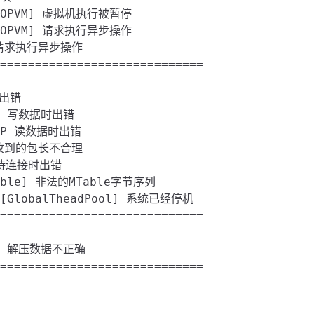
< [OPVM] 虚拟机执行被暂停

< [OPVM] 请求执行异步操作

M] 请求执行异步操作

=============================

出错

TCP 写数据时出错

 TCP 读数据时出错

t] 收到的包长不合理

在等待连接时出错

OTable] 非法的MTable字节序列

< [GlobalTheadPool] 系统已经停机

=============================

ss] 解压数据不正确

=============================
