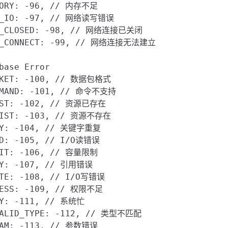
MORY: -96, // 内存不足

T_IO: -97, // 网络读写错误

T_CLOSED: -98, // 网络连接已关闭

T_CONNECT: -99, // 网络连接无法建立

base Error

CKET: -100, // 数据包格式

MMAND: -101, // 命令不支持

IST: -102, // 资源已存在

XIST: -103, // 资源不存在

EY: -104, // 关键字重复

AD: -105, // I/O读错误

MIT: -106, // 容量限制

EY: -107, // 引用错误

ITE: -108, // I/O写错误

CESS: -109, // 权限不足

SY: -111, // 系统忙

VALID_TYPE: -112, // 类型不匹配

RAM: -113, // 参数错误
