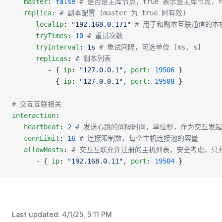
   master
: 
false
 # 是否是主库节点，true 表示是主库节点，
   replica
: 
# 副本配置 (master 为 true 时有效)
      localIp
: 
"192.168.0.171"
 # 用于和副本互联通信的本机
      tryTimes
: 
10
 # 重试次数
      tryInterval
: 
1s
 # 重试间隔，可选单位 [ms, s]
      replicas
: 
# 副本列表
         - { 
ip
: 
"127.0.0.1"
, 
port
: 
19506
 }
         - { 
ip
: 
"127.0.0.1"
, 
port
: 
19508
 }
# 交互互联相关
interaction
:
   heartbeat
: 
2
 # 发送心跳的间隔时间，单位秒，作为交互发
   connLimit
: 
16
 # 连接限制数，每个主机连接池的容量
   allowHosts
: 
# 交互互联允许注册的主机列表，安全考虑，只
      - { 
ip
: 
"192.168.0.11"
, 
port
: 
19504
 }
Last updated:
4/1/25, 5:11 PM