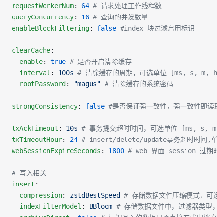
requestWorkerNum
: 
64
 # 请求处理工作线程数
queryConcurrency
: 
16
 # 查询的并发数量
enableBlockFiltering
: 
false
 #index 块过滤启用标识
clearCache
:
  enable
: 
true
 # 是否开启清除缓存
  interval
: 
100s
 # 清除缓存的周期，可选单位 [ms, s, m, h
  rootPassword
: 
"magus"
 # 清除缓存的系统密码
strongConsistency
: 
false
 #是否保证强一致性，强一致性即
txAckTimeout
: 
10s
 # 事务提交超时时间，可选单位 [ms, s, m,
txTimeoutHour
: 
24
 # insert/delete/update事务超时
webSessionExpireSeconds
: 
1800
 # web 界面 session 
# 写入相关
insert
:
  compression
: 
zstdBestSpeed
 # 存储数据文件压缩模式，可选值：no
  indexFilterModel
: 
BBloom
 # 存储数据文件中，过滤器类型，可