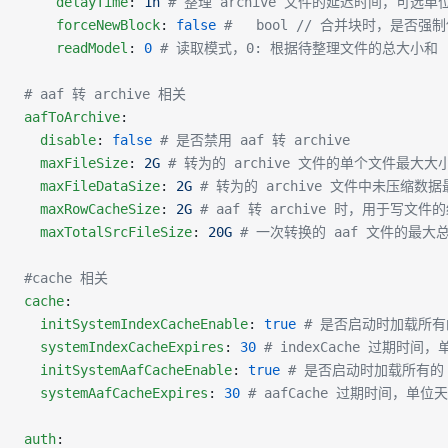
    delayTime
: 
1h
 # 整理 archive 文件的延迟时间，可选单位
    forceNewBlock
: 
false
 #   bool // 合并块时，
    readModel
: 
0
 # 读取模式，0: 根据待整理文件的总大小和 rea
# aaf 转 archive 相关
aafToArchive
:
  disable
: 
false
 # 是否禁用 aaf 转 archive
  maxFileSize
: 
2G
 # 转为的 archive 文件的单个文件最大大小，可
  maxFileDataSize
: 
2G
 # 转为的 archive 文件中未压缩数据最
  maxRowCacheSize
: 
2G
 # aaf 转 archive 时，用于写文件的
  maxTotalSrcFileSize
: 
20G
 # 一次转换的 aaf 文件的最大总大
#cache 相关
cache
:
  initSystemIndexCacheEnable
: 
true
 # 是否启动时加载所有的 
  systemIndexCacheExpires
: 
30
 # indexCache 过期时间
  initSystemAafCacheEnable
: 
true
 # 是否启动时加载所有的 a
  systemAafCacheExpires
: 
30
 # aafCache 过期时间，单位天
auth
: