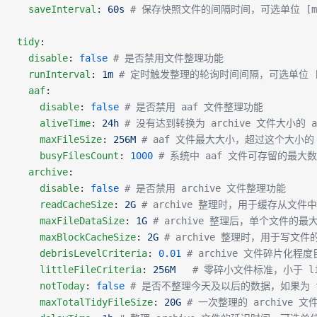
  saveInterval
: 
60s
 # 保存快照文件的间隔时间，可选单位 [ms,
tidy
:
  disable
: 
false
 # 是否禁用文件整理功能
  runInterval
: 
1m
 # 定时触发整理的轮询时间间隔，可选单位 [ms
  aaf
:
    disable
: 
false
 # 是否禁用 aaf 文件整理功能
    aliveTime
: 
24h
 # 没有达到转换为 archive 文件大小的
    maxFileSize
: 
256M
 # aaf 文件最大大小，超过这个大小的 aa
    busyFilesCount
: 
1000
 # 系统中 aaf 文件可存留的最
  archive
:
    disable
: 
false
 # 是否禁用 archive 文件整理功能
    readCacheSize
: 
2G
 # archive 整理时，用于缓存从文
    maxFileDataSize
: 
1G
 # archive 整理后，单个文件的
    maxBlockCacheSize
: 
2G
 # archive 整理时，用于写文
    debrisLevelCriteria
: 
0.01
 # archive 文件碎片化程
    littleFileCriteria
: 
256M
   # 零碎小文件标准，小于 lit
    notToday
: 
false
 # 是否不整理今天及以后的数据，如果为
    maxTotalTidyFileSize
: 
20G
 # 一次整理的 archive 