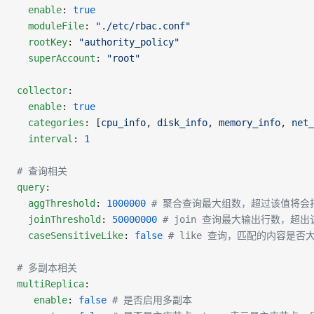
  enable
: 
true
  moduleFile
: 
"./etc/rbac.conf"
  rootKey
: 
"authority_policy"
  superAccount
: 
"root"
collector
: 
  enable
: 
true
  categories
: [
cpu_info
, 
disk_info
, 
memory_info
, 
net_
  interval
: 
1
# 查询相关
query
:
  aggThreshold
: 
1000000
 # 聚合查询最大组数，超过该值将会
  joinThreshold
: 
50000000
 # join 查询最大输出行数，超
  caseSensitiveLike
: 
false
 # like 查询，匹配的内容是否
# 多副本相关
multiReplica
:
   enable
: 
false
 # 是否启用多副本