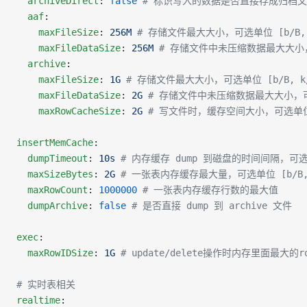
  archiveDirect
: 
false
 # 标识写入的数据是否直接存成归档
  aaf
:
    maxFileSize
: 
256M
 # 存储文件最大大小，可选单位 [b/B, k/
    maxFileDataSize
: 
256M
 # 存储文件中未压缩数据最大大小，可选单
  archive
:
    maxFileSize
: 
1G
 # 存储文件最大大小，可选单位 [b/B, k/K
    maxFileDataSize
: 
2G
 # 存储文件中未压缩数据最大大小，可选单位
    maxRowCacheSize
: 
2G
 # 写文件时，缓存空间大小，可选单位 [b/
insertMemCache
:
  dumpTimeout
: 
10s
 # 内存缓存 dump 到磁盘的时间间隔，可选单
  maxSizeBytes
: 
2G
 # 一张表内存缓存最大量，可选单位 [b/B, k/
  maxRowCount
: 
1000000
 # 一张表内存缓存行数的最大值
  dumpArchive
: 
false
 # 是否直接 dump 到 archive 文件
exec
:
  maxRowIDSize
: 
1G
 # update/delete操作时内存里面最大
# 实时表相关
realtime
: