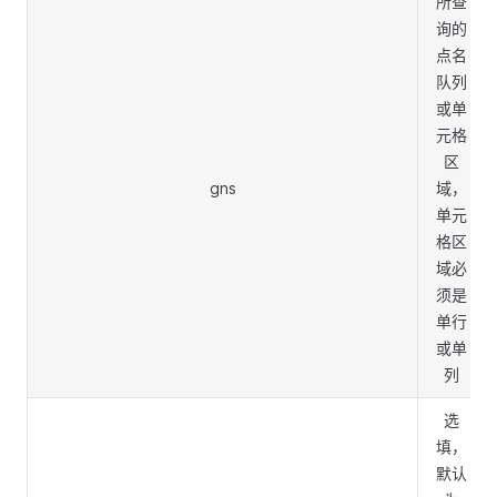
所查
询的
点名
队列
或单
元格
区
gns
域，
单元
格区
域必
须是
单行
或单
列
选
填，
默认