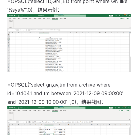
=OPSQL("select ID,GN ,ED from point where GN like
'%sys%'",0)，结果示例：
=OPSQL("select gn,av,tm from archive where
id=104041 and tm between '2021-12-09 09:00:00'
and '2021-12-09 10:00:00' ",0)，结果截图：