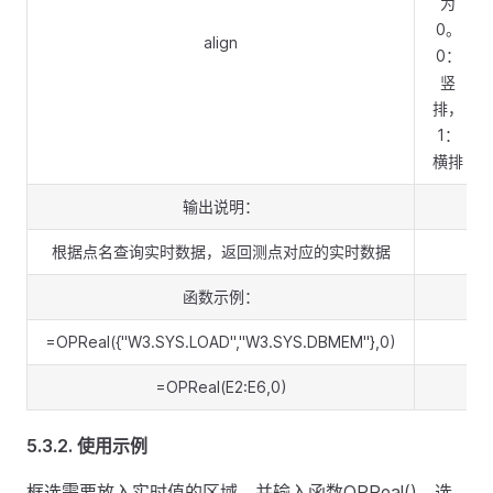
为
0。
align
0：
竖
排，
1：
横排
输出说明：
根据点名查询实时数据，返回测点对应的实时数据
函数示例：
=OPReal({"W3.SYS.LOAD","W3.SYS.DBMEM"},0)
=OPReal(E2:E6,0)
5.3.2.
使用示例
框选需要放入实时值的区域，并输入函数OPReal()，选