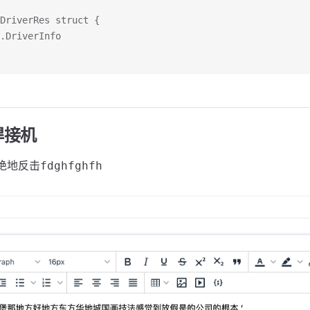
DriverRes struct {
y.DriverInfo
焊接机