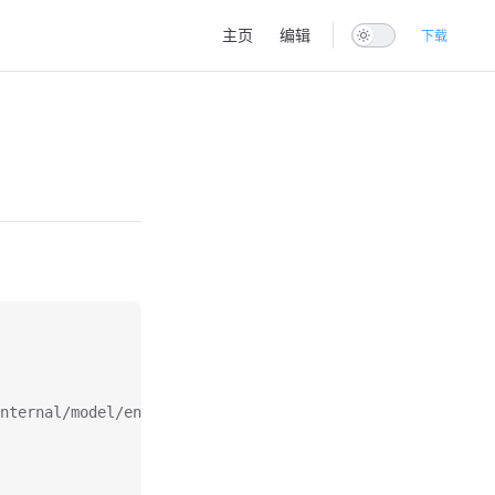
Main Navigation
主页
编辑
下载
internal/model/entity"