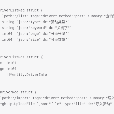
riverListReq struct {
a  `path:"/list" tags:"driver" method:"post" summary:
   string `json:"type" dc:"驱动类型"`
rd string `json:"keyword" dc:"关键字"`
   int64  `json:"page" dc:"分页号码"`
   int64  `json:"size" dc:"分页数量"`
riverListRes struct {
um  int64
age int64
    []*entity.DriverInfo
DriverReq struct {
a `path:"/import" tags:"driver" method:"post" summary:"
  *ghttp.UploadFile `json:"file" type:"file" dc:"导入驱动"`