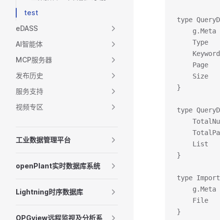
test
type QueryD
eDASS
	g.Met
	Type 
AI智能体
	Keywo
MCP服务器
	Page 
发布历史
	Size 
}
服务支持
视频专区
type QueryD
	TotalN
	TotalP
工业数据管理平台
	List  
}
openPlant实时数据库系统
type Import
	g.Met
Lightning时序数据库
	File 
}
OPGview远程监视及分析系