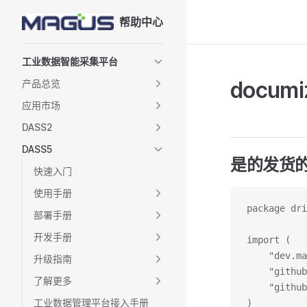
帮助中心
Skip to content
Sidebar Navigation
工业数据智能采集平台
docu
产品总览
应用市场
DASS2
DASS5
是的发货
快速入门
使用手册
package dri
部署手册
开发手册
import (
	"dev.m
升级指南
	"githu
了解更多
	"githu
工业数据管理平台接入手册
)