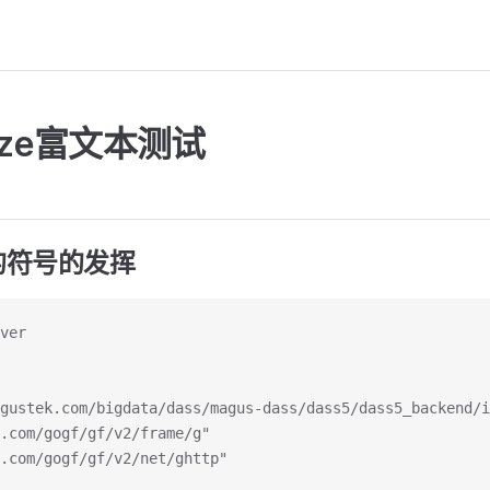
mize富文本测试
的符号的发挥
ver
agustek.com/bigdata/dass/magus-dass/dass5/dass5_backend/
b.com/gogf/gf/v2/frame/g"
b.com/gogf/gf/v2/net/ghttp"