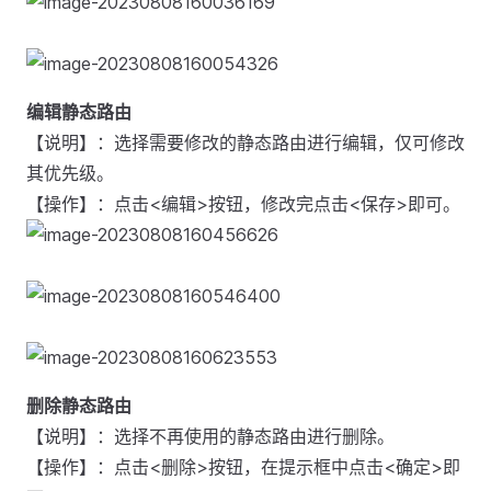
编辑静态路由
【说明】：选择需要修改的静态路由进行编辑，仅可修改
其优先级。
【操作】：点击<编辑>按钮，修改完点击<保存>即可。
删除静态路由
【说明】：选择不再使用的静态路由进行删除。
【操作】：点击<删除>按钮，在提示框中点击<确定>即