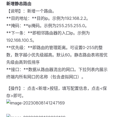
新增静态路由
【说明】：新增一个路由。
**目的地址：**目的ip。示例为192.168.2.2。
**掩码：**ip掩码。示例为255.255.255.0。
**下一条：**即相邻路由器的入口ip。示例为
192.168.100.5。
**优先级：**即路由的管理距离。可设置0-255的整
数，数字越小优先级越高。默认60。静态路由表将按优
先级由高到低排序
**接口：**数据从路由器流出的网口。下拉列表内展示
终端内所有网口的名称（包含虚拟网口）。
【操作】：点击<新增>按钮，填写配置信息，点击<保
存>即可。