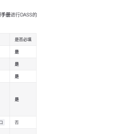
署手册
进行DASS的
是否必填
是
是
是
是
否
端口