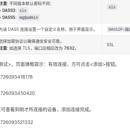
注意
: 不同版本默认密码不同：
sis
•
DASS3
:
sis
•
DASS5
:
mg@admin
为该 DASS 连接设置一个自定义名称，用于界面显示。
DASSIP:
选择加密协议以确保通信安全可靠。
SSL
注意
: 如选择 TLS，端口应相应改为
7632
。
测试>，页面弹框提示：有效连接，方可点击<添加>按钮。
航栏可查看到刚才所连接的设备，添加连接完成。