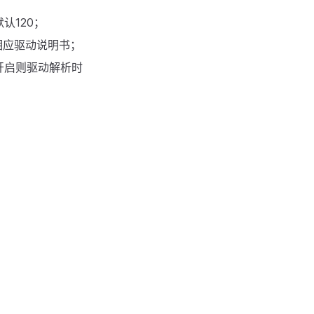
认120；
相应驱动说明书；
开启则驱动解析时