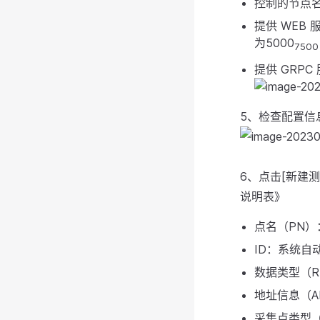
控制的节点
提供 WEB
为5000
750
提供 GRP
5、检查配置信
6、点击[新建
说明表》
点名（PN）
ID：系统自
数据类型（RT
地址信息（AD
采集点类型