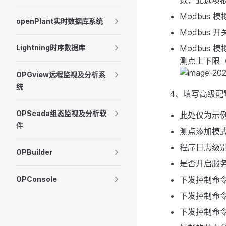
数，此选项根
Modbus
openPlant实时数据库系统
Modbus
Lightning时序数据库
Modbus
测点上下限（
OPGview远程监视及分析系
统
4、填写高级配
OPScada组态监视及分析软
此处仅为示
件
测点添加模式
程序日志级别：
OPBuilder
是否开启服务
OPConsole
下发控制命令
下发控制命
下发控制命