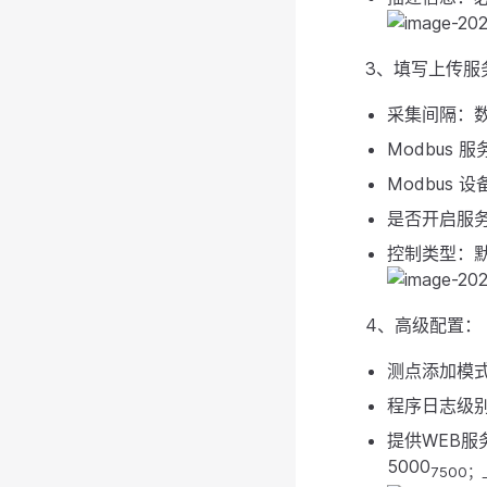
3、填写上传服
采集间隔：数
Modbus
Modbus
是否开启服务
控制类型：默
4、高级配置：
测点添加模式
程序日志级别
提供WEB
5000
7500