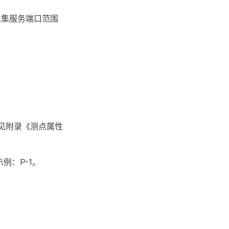
采集服务端口范围
性见附录《测点属性
例：P-1。