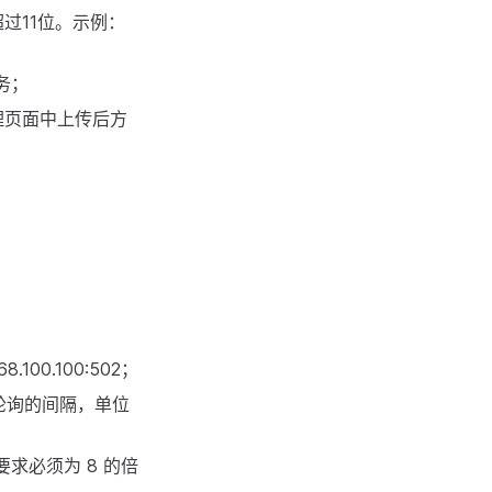
过11位。示例：
务；
理页面中上传后方
100.100:502；
轮询的间隔，单位
要求必须为 8 的倍