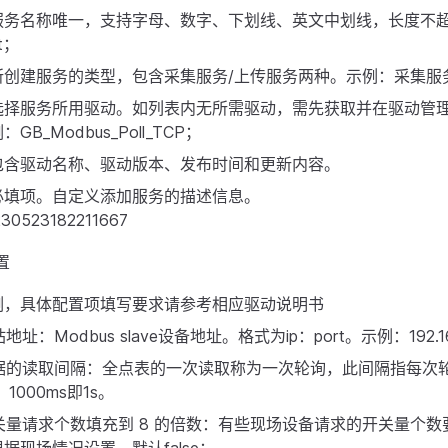
服务名称唯一，支持字母、数字、下划线、英文中划线，长度不超
st；
所创建服务的类型，包含采集服务/上传服务两种。示例：采集服
选择服务所用驱动。如列表内无所需驱动，需先获取并在驱动管
B_Modbus_Poll_TCP；
包含驱动名称、驱动版本、发布时间和更新内容。
必填项。自定义添加服务的描述信息。
置
例，具体配置项填写要求请参考相应驱动说明书
站地址：Modbus slave设备地址。格式为ip：port。示例：192.168.
 数据的读取间隔：全点表的一次读取称为一次轮询，此间隔指每次
1000ms即1s。
 开关量请求个数填充到 8 的倍数：有些现场设备请求的开关量个数