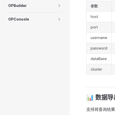
OPBuilder
参数
host
OPConsole
port
username
password
dataBase
cluster
📊 数据导
支持将查询结果