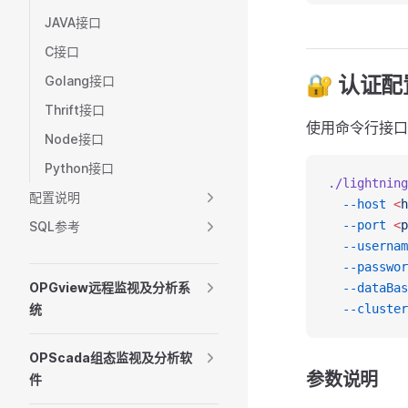
JAVA接口
C接口
🔐 认证配
Golang接口
Thrift接口
使用命令行接口
Node接口
Python接口
./lightning
配置说明
  --host
 <
h
  --port
 <
p
SQL参考
  --usernam
  --passwor
OPGview远程监视及分析系
  --dataBas
统
  --cluster
OPScada组态监视及分析软
参数说明
件