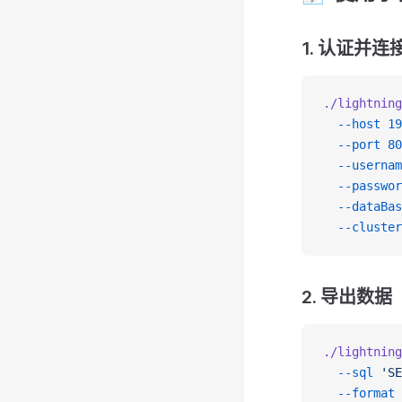
1. 认证并连
./lightning
  --host
 19
  --port
 80
  --usernam
  --passwor
  --dataBas
  --cluster
2. 导出数据
./lightning
  --sql
 'SE
  --format
 