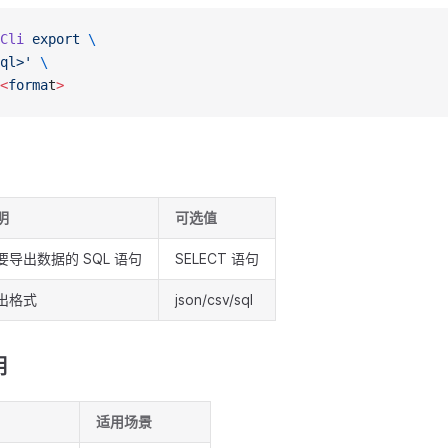
Cli
 export
 \
ql>'
 \
<
forma
t
>
明
可选值
要导出数据的 SQL 语句
SELECT 语句
出格式
json/csv/sql
明
适用场景