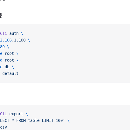
接
Cli
 auth
 \
2.168
.1.100
 \
80
 \
e
 root
 \
d
 root
 \
e
 db
 \
 default
Cli
 export
 \
LECT * FROM table LIMIT 100'
 \
csv