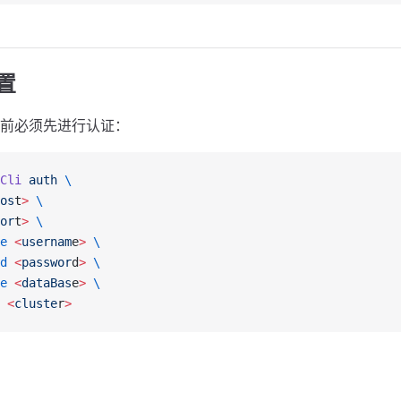
置
前必须先进行认证：
Cli
 auth
 \
os
t
>
 \
or
t
>
 \
e
 <
usernam
e
>
 \
d
 <
passwor
d
>
 \
e
 <
dataBas
e
>
 \
 <
cluste
r
>