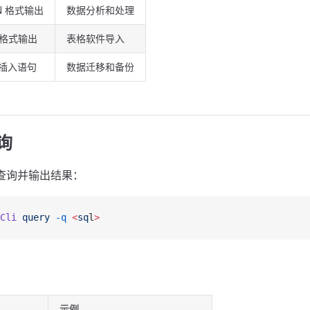
N 格式输出
数据分析和处理
 格式输出
表格软件导入
 插入语句
数据迁移和备份
询
 查询并输出结果：
Cli
 query
 -q
 <
sq
l
>
示例