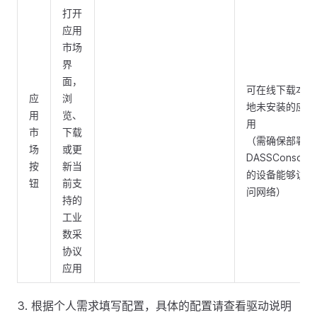
打开
应用
市场
界
面，
可在线下载本
应
浏
地未安装的应
用
览、
用
市
下载
（需确保部署
场
或更
DASSConsole
按
新当
的设备能够访
钮
前支
问网络）
持的
工业
数采
协议
应用
根据个人需求填写配置，具体的配置请查看驱动说明