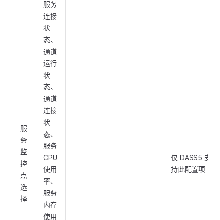
服务
连接
状
态、
通道
运行
状
态、
通道
连接
状
服
态、
务
服务
监
CPU
仅 DASS5 支
控
使用
持此配置项
点
率、
选
服务
择
内存
使用