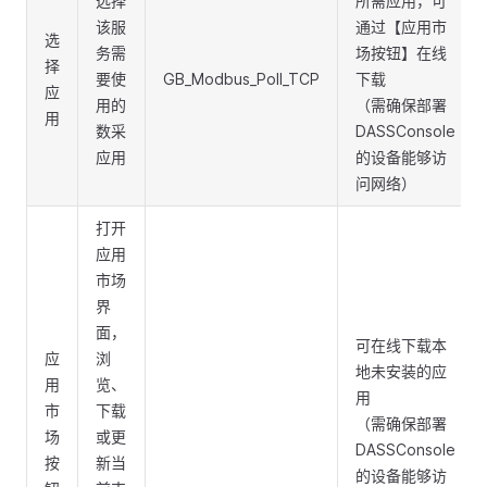
选择
所需应用，可
该服
通过【应用市
选
务需
场按钮】在线
择
要使
GB_Modbus_Poll_TCP
下载
应
用的
（需确保部署
用
数采
DASSConsole
应用
的设备能够访
问网络）
打开
应用
市场
界
面，
可在线下载本
应
浏
地未安装的应
用
览、
用
市
下载
（需确保部署
场
或更
DASSConsole
按
新当
的设备能够访