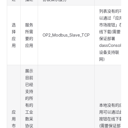
列表没有的可
以通过「应用
选
服务
市场按钮」在
择
所需
线下载(需要
OP2_Modbus_Slave_TCP
应
要的
保证部署
用
应用
dassConsole
设备支持联
网)
展示
目前
已经
支持
的所
有的
本地没有的应
应
工业
用可以通过此
用
数采
按钮在线下载
市
协议
(需要保证部