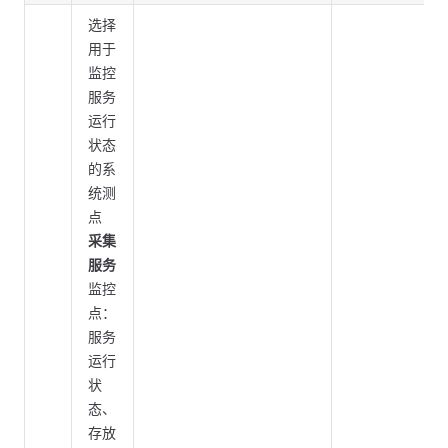
选择
用于
监控
服务
运行
状态
的系
统测
点
采集
服务
监控
点：
服务
运行
状
态、
存放