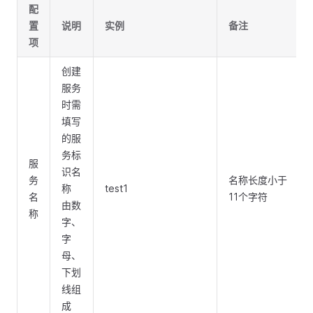
配
置
说明
实例
备注
项
创建
服务
时需
填写
的服
务标
服
识名
务
名称长度小于
称
test1
名
11个字符
由数
称
字、
字
母、
下划
线组
成