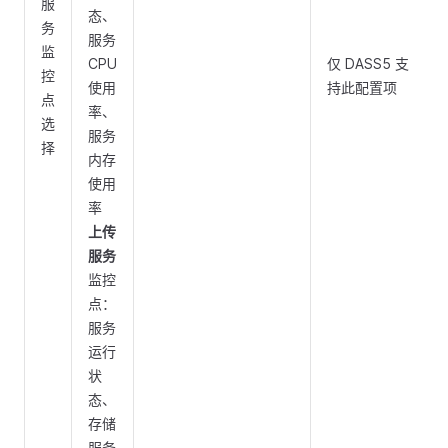
服
态、
务
服务
监
CPU
仅 DASS5 支
控
使用
持此配置项
点
率、
选
服务
择
内存
使用
率
上传
服务
监控
点：
服务
运行
状
态、
存储
服务