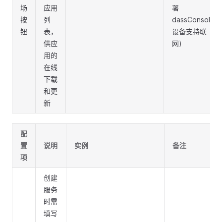
场
应用
署
按
列
dassConsole
钮
表，
设备支持联
供应
网)
用的
在线
下载
和更
新
配
置
说明
实例
备注
项
创建
服务
时需
填写