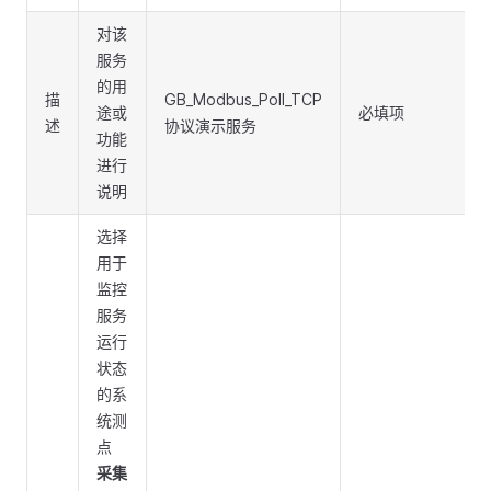
对该
服务
的用
描
GB_Modbus_Poll_TCP
途或
必填项
述
协议演示服务
功能
进行
说明
选择
用于
监控
服务
运行
状态
的系
统测
点
采集