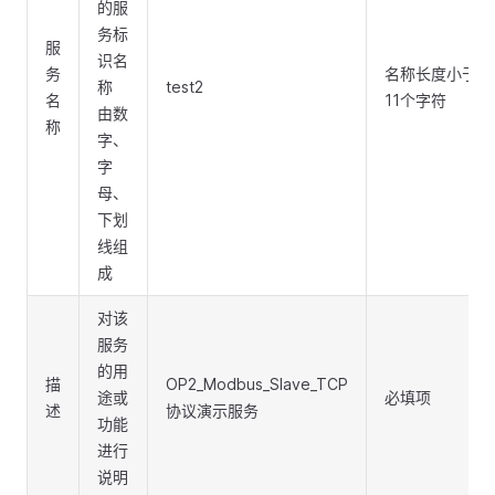
的服
务标
服
识名
务
名称长度小于
称
test2
名
11个字符
由数
称
字、
字
母、
下划
线组
成
对该
服务
的用
描
OP2_Modbus_Slave_TCP
途或
必填项
述
协议演示服务
功能
进行
说明