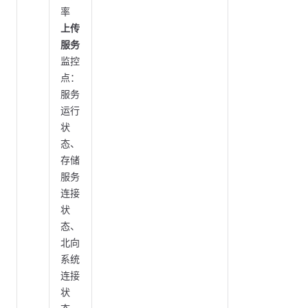
率
上传
服务
监控
点：
服务
运行
状
态、
存储
服务
连接
状
态、
北向
系统
连接
状