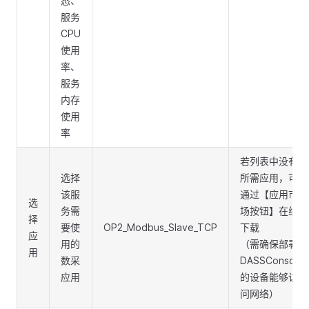
态、
服务
CPU
使用
率、
服务
内存
使用
率
若列表中没有
选择
所需应用，可
该服
通过【应用市
选
务需
场按钮】在线
择
要使
OP2_Modbus_Slave_TCP
下载
应
用的
（需确保部署
用
数采
DASSConsole
应用
的设备能够访
问网络）