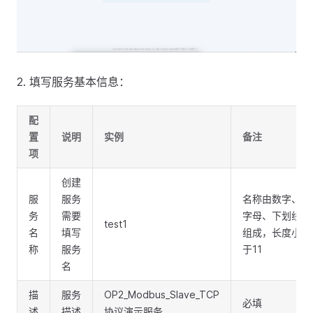
2. 填写服务基本信息：
配
置
说明
实例
备注
项
创建
服
服务
名称由数字、
务
需要
字母、下划线
test1
名
填写
组成，长度小
称
服务
于11
名
描
服务
OP2_Modbus_Slave_TCP
必填
述
描述
协议演示服务