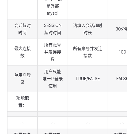
是外部
mysql
会话超时
SESSION
请填入会话超时
30分钟
时间
超时时间
时长
所有账号
最大连接
所有账号并发连
并发连接
100
数
接数
数
用户只能
单用户登
唯一IP登录
TRUE/FALSE
FALSE
录
使用
功能配
置
：
:-:
:-:
:-:
:-: