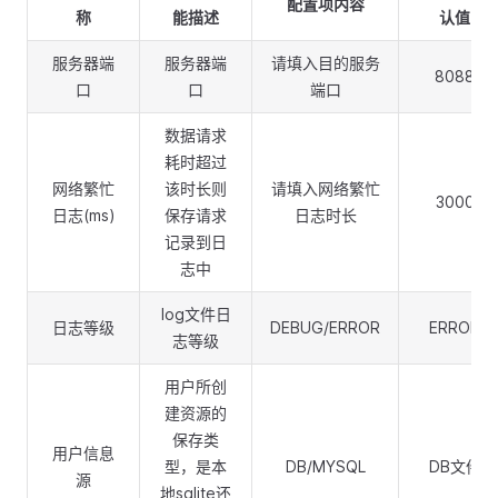
配置项内容
称
能描述
认值
服务器端
服务器端
请填入目的服务
8088
口
口
端口
数据请求
耗时超过
网络繁忙
该时长则
请填入网络繁忙
3000
日志(ms)
保存请求
日志时长
记录到日
志中
log文件日
日志等级
DEBUG/ERROR
ERROR
志等级
用户所创
建资源的
保存类
用户信息
型，是本
DB/MYSQL
DB文件
源
地sqlite还