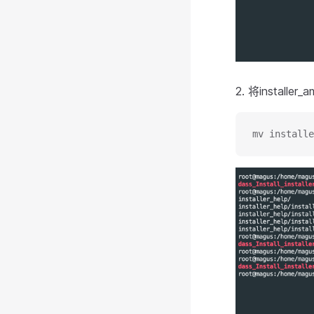
2. 将instal
mv installe