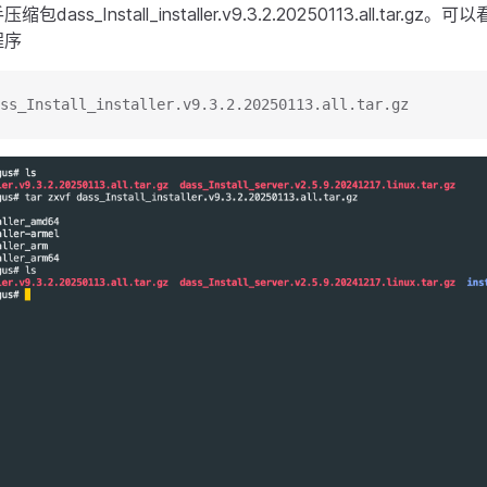
dass_Install_installer.v9.3.2.20250113.all.tar.
程序
ss_Install_installer.v9.3.2.20250113.all.tar.gz