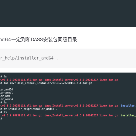
ler_amd64一定到和DASS安装包同级目录
r_help/installer_amd64 .