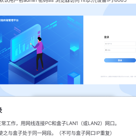
认用户名admin 密码sis 浏览器访问 http://[设备IP]:8085
录
常工作，用网线连接PC和盒子LAN1（或LAN2）网口。
P使之与盒子处于同一网段。（不可与盒子网口IP重复）