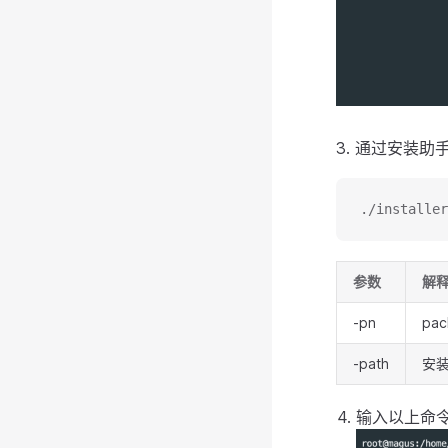
3. 通过安装助手
./installer
参数
解
-pn
pa
-path
安
输入以上命