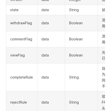
state
data
String
状态
流程
withdrawFlag
data
Boolean
用）
流程
commentFlag
data
Boolean
用）
允许
viewFlag
data
Boolean
已启
自动同
为发
completeRule
data
String
同；P
不启用
驳回规
rejectRule
data
String
FRO
头开