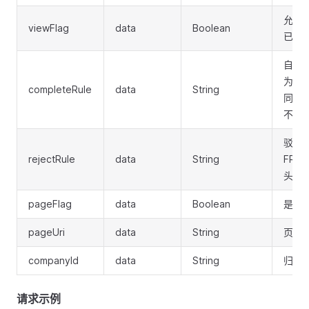
允许
viewFlag
data
Boolean
已启
自动同
为发
completeRule
data
String
同；P
不启用
驳回规
rejectRule
data
String
FRO
头开
pageFlag
data
Boolean
是否是
pageUri
data
String
页面ur
companyId
data
String
归属
请求示例