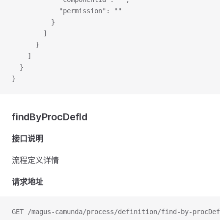
            "permission": ""
          }
        ]
      }
    ]
  }
}
findByProcDefId
接口说明
流程定义详情
请求地址
GET /magus-camunda/process/definition/find-by-procDef