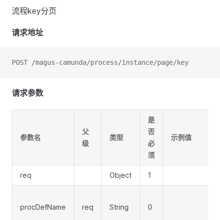
流程key分页
请求地址
POST /magus-camunda/process/instance/page/key
请求参数
是
父
否
参数名
类型
示例值
级
必
须
req
Object
1
procDefName
req
String
0