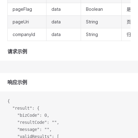
pageFlag
data
Boolean
是否是
pageUri
data
String
页面ur
companyId
data
String
归属
请求示例
响应示例
{
  "result": {
    "bizCode": 0,
    "resultCode": "",
    "message": "",
    "validResults": [