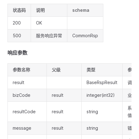
状态码
说明
schema
200
OK
500
服务响应异常
CommonRsp
响应参数
参数名称
父级
类型
参数
result
BaseRspResult
调用
bizCode
result
integer(int32)
业务
系统
resultCode
result
string
值:SU
message
result
string
错误