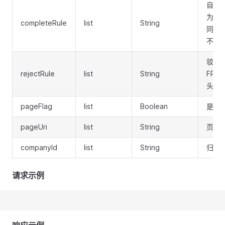
自动同
为发
completeRule
list
String
同；P
不启用
驳回规
rejectRule
list
String
FRO
头开
pageFlag
list
Boolean
是否是
pageUri
list
String
页面ur
companyId
list
String
归属
请求示例