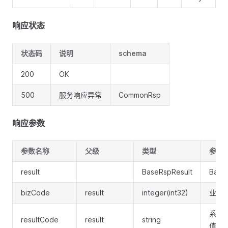
响应状态
状态码
说明
schema
200
OK
500
服务响应异常
CommonRsp
响应参数
参数名称
父级
类型
参数
result
BaseRspResult
Base
bizCode
result
integer(int32)
业务
系统
resultCode
result
string
值:SU