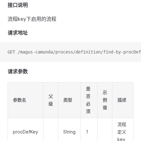
接口说明
流程key下启用的流程
请求地址
GET /magus-camunda/process/definition/find-by-procDef
请求参数
是
示
父
否
参数名
类型
例
描述
级
必
值
须
流程
procDefKey
String
1
定义
key