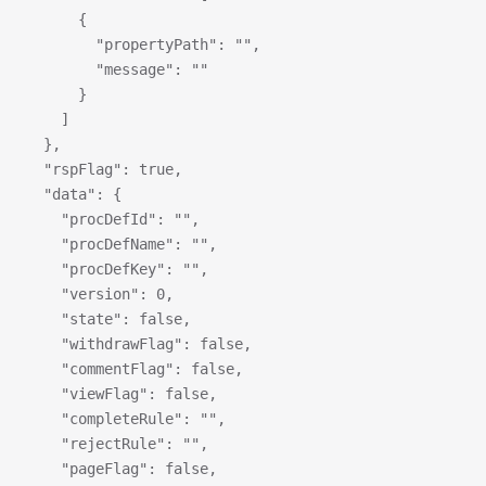
      {
        "propertyPath": "",
        "message": ""
      }
    ]
  },
  "rspFlag": true,
  "data": {
    "procDefId": "",
    "procDefName": "",
    "procDefKey": "",
    "version": 0,
    "state": false,
    "withdrawFlag": false,
    "commentFlag": false,
    "viewFlag": false,
    "completeRule": "",
    "rejectRule": "",
    "pageFlag": false,