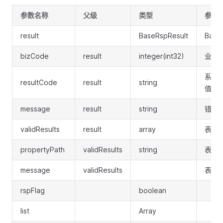
参数名称
父级
类型
参数
result
BaseRspResult
Base
bizCode
result
integer(int32)
业务
系统
resultCode
result
string
值:SU
message
result
string
错误
validResults
result
array
表单
propertyPath
validResults
string
表单
message
validResults
表单
rspFlag
boolean
list
Array