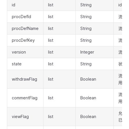
id
list
String
id
procDefId
list
String
流程定
procDefName
list
String
流程
procDefKey
list
String
流程定
version
list
Integer
流程
state
list
String
状态
流程
withdrawFlag
list
Boolean
用）
流程
commentFlag
list
Boolean
用）
允许
viewFlag
list
Boolean
已启