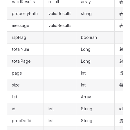
validResults
result
array
表单
propertyPath
validResults
string
表单
message
validResults
表单
rspFlag
boolean
totalNum
Long
总条
totalPage
Long
总页
page
Int
当前
size
Int
每页
list
Array
id
list
String
id
procDefId
list
String
流程定