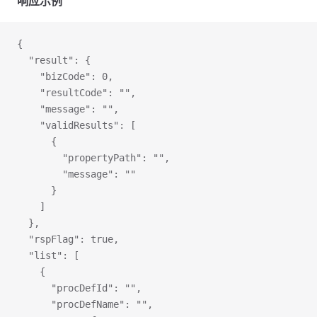
响应示例
{
  "result": {
    "bizCode": 0,
    "resultCode": "",
    "message": "",
    "validResults": [
      {
        "propertyPath": "",
        "message": ""
      }
    ]
  },
  "rspFlag": true,
  "list": [
    {
      "procDefId": "",
      "procDefName": "",