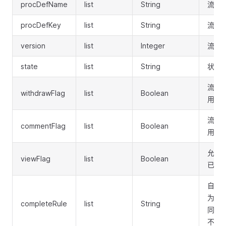
procDefName
list
String
流程
procDefKey
list
String
流程定
version
list
Integer
流程
state
list
String
状态
流程
withdrawFlag
list
Boolean
用）
流程
commentFlag
list
Boolean
用）
允许
viewFlag
list
Boolean
已启
自动同
为发
completeRule
list
String
同；P
不启用