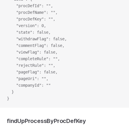
    "procDefId": "",
    "procDefName": "",
    "procDefKey": "",
    "version": 0,
    "state": false,
    "withdrawFlag": false,
    "commentFlag": false,
    "viewFlag": false,
    "completeRule": "",
    "rejectRule": "",
    "pageFlag": false,
    "pageUri": "",
    "companyId": ""
  }
}
findUpProcessByProcDefKey