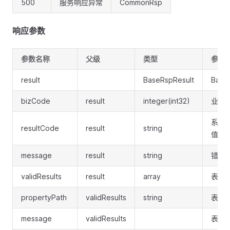
500
服务响应异常
CommonRsp
响应参数
参数名称
父级
类型
参数
result
BaseRspResult
Base
bizCode
result
integer(int32)
业务
系统
resultCode
result
string
值:SU
message
result
string
错误
validResults
result
array
表单
propertyPath
validResults
string
表单
message
validResults
表单