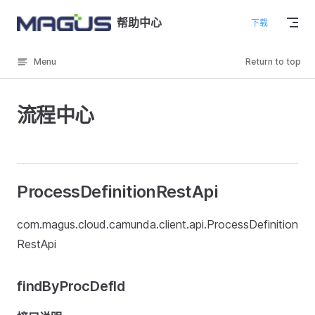
Skip to content
帮助中心
下载
Menu
Return to top
流程中心
ProcessDefinitionRestApi
com.magus.cloud.camunda.client.api.ProcessDefinition
RestApi
findByProcDefId