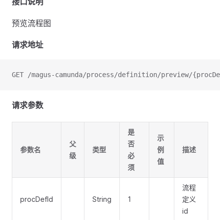
接口说明
预览流程图
请求地址
GET /magus-camunda/process/definition/preview/{procDe
请求参数
是
示
父
否
参数名
类型
例
描述
级
必
值
须
流程
procDefId
String
1
定义
id