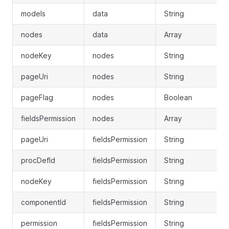
models
data
String
nodes
data
Array
nodeKey
nodes
String
pageUri
nodes
String
pageFlag
nodes
Boolean
fieldsPermission
nodes
Array
pageUri
fieldsPermission
String
procDefId
fieldsPermission
String
nodeKey
fieldsPermission
String
componentId
fieldsPermission
String
permission
fieldsPermission
String