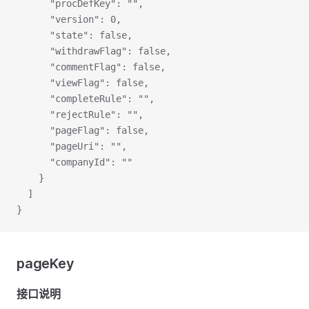
      "procDefKey": "",
      "version": 0,
      "state": false,
      "withdrawFlag": false,
      "commentFlag": false,
      "viewFlag": false,
      "completeRule": "",
      "rejectRule": "",
      "pageFlag": false,
      "pageUri": "",
      "companyId": ""
    }
  ]
}
pageKey
接口说明