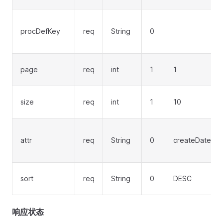
procDefKey
req
String
0
page
req
int
1
1
size
req
int
1
10
attr
req
String
0
createDate
sort
req
String
0
DESC
响应状态