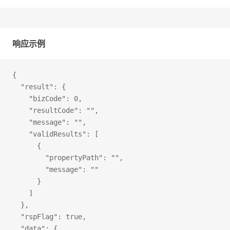
响应示例
{
  "result": {
    "bizCode": 0,
    "resultCode": "",
    "message": "",
    "validResults": [
      {
        "propertyPath": "",
        "message": ""
      }
    ]
  },
  "rspFlag": true,
  "data": {