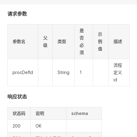
请求参数
是
示
父
否
参数名
类型
例
描述
级
必
值
须
流程
procDefId
String
1
定义
id
响应状态
状态码
说明
schema
200
OK