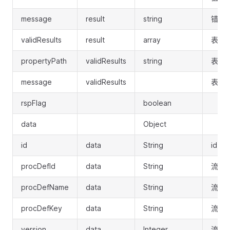
message
result
string
错误
validResults
result
array
表单
propertyPath
validResults
string
表单
message
validResults
表单
rspFlag
boolean
data
Object
id
data
String
id
procDefId
data
String
流程定
procDefName
data
String
流程
procDefKey
data
String
流程定
version
data
Integer
流程