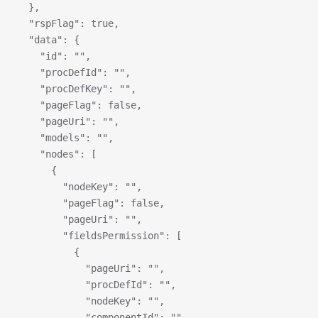
  },
  "rspFlag": true,
  "data": {
    "id": "",
    "procDefId": "",
    "procDefKey": "",
    "pageFlag": false,
    "pageUri": "",
    "models": "",
    "nodes": [
      {
        "nodeKey": "",
        "pageFlag": false,
        "pageUri": "",
        "fieldsPermission": [
          {
            "pageUri": "",
            "procDefId": "",
            "nodeKey": "",
            "componentId": "",