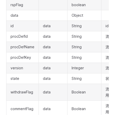
rspFlag
boolean
data
Object
id
data
String
id
procDefId
data
String
流程定
procDefName
data
String
流程
procDefKey
data
String
流程定
version
data
Integer
流程
state
data
String
状态
流程
withdrawFlag
data
Boolean
用）
流程
commentFlag
data
Boolean
用）