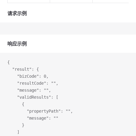
请求示例
响应示例
{
  "result": {
    "bizCode": 0,
    "resultCode": "",
    "message": "",
    "validResults": [
      {
        "propertyPath": "",
        "message": ""
      }
    ]