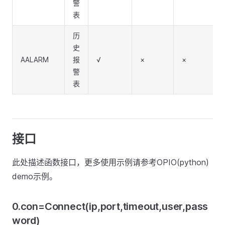
警
表
历
史
AALARM
报
√
×
×
警
表
接口
此处描述函数接口，更多使用示例请参考OPIO(python)
demo示例。
0.con=Connect(ip,port,timeout,user,pass
word)