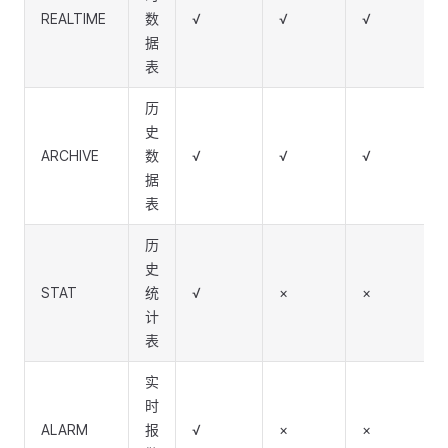
REALTIME
数
√
√
√
据
表
历
史
ARCHIVE
数
√
√
√
据
表
历
史
STAT
统
√
×
×
计
表
实
时
ALARM
报
√
×
×