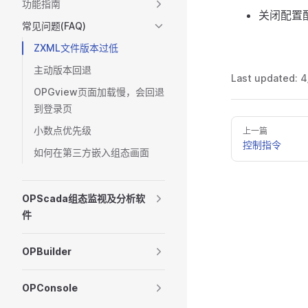
功能指南
关闭配置配
常见问题(FAQ)
ZXML文件版本过低
主动版本回退
Last updated:
4
OPGview页面加载慢，会回退
到登录页
小数点优先级
上一篇
控制指令
如何在第三方嵌入组态画面
OPScada组态监视及分析软
件
OPBuilder
OPConsole