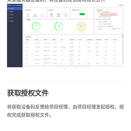
获取授权文件
将获取设备码反馈给项目经理，由项目经理发起授权，授
权完成获取授权文件。