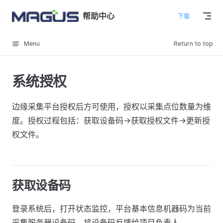
Skip to content
帮助中心
下载
Menu
Return to top
系统授权
边缘采集平台授权后方可使用，授权以采集点位数量为维
度。授权过程包括：获取设备码->获取授权文件->更新授
权文件。
获取设备码
登录系统后，打开状态监控，平台基本信息机器码为当前
采集服务器设备码，将设备码反馈给项目负责人