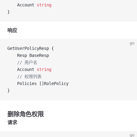
	Account 
string
}
响应
go
GetUserPolicyResp {
	Resp BaseResp
	// 用户名
	Account 
string
	// 权限列表
	Policies []RolePolicy
}
删除角色权限
请求
go