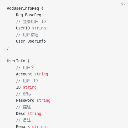
go
AddUserInfoReq {
	Req BaseReq
	// 登录用户 ID
	UserID 
string
	// 用户信息
	User UserInfo
}
UserInfo {
	// 用户名 
	Account 
string
	// 用户 ID
	ID 
string
	// 密码
	Password 
string
	// 描述
	Desc 
string
	// 备注
	Remark 
string