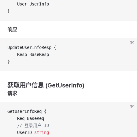
	User UserInfo
}
响应
go
UpdateUserInfoResp {
	Resp BaseResp
}
获取用户信息 (GetUserInfo)
请求
go
GetUserInfoReq {
	Req BaseReq
	// 登录用户 ID
	UserID 
string