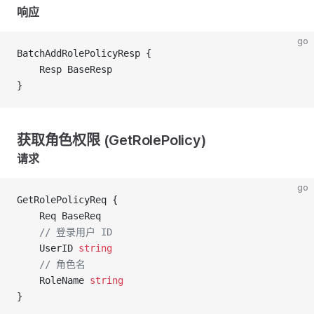
响应
go
BatchAddRolePolicyResp {
	Resp BaseResp
}
获取角色权限 (GetRolePolicy)
请求
go
GetRolePolicyReq {
	Req BaseReq
	// 登录用户 ID
	UserID 
string
	// 角色名
	RoleName 
string
}