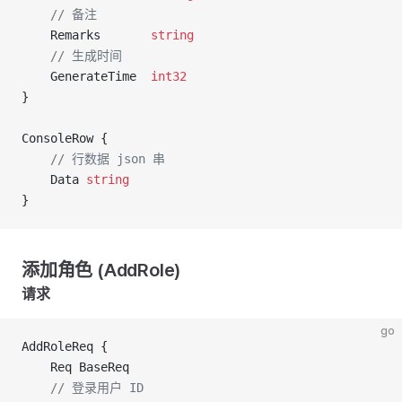
	// 备注
	Remarks       
string
	// 生成时间
	GenerateTime  
int32
}
ConsoleRow {
	// 行数据 json 串
	Data 
string
}
添加角色 (AddRole)
请求
go
AddRoleReq {
	Req BaseReq
	// 登录用户 ID