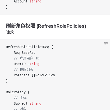
	Account 
string
}
刷新角色权限 (RefreshRolePolicies)
请求
go
RefreshRolePoliciesReq {
	Req BaseReq
	// 登录用户 ID
	UserID 
string
	// 权限列表
	Policies []RolePolicy
}
RolePolicy {
	// 主体
	Subject 
string
	// 对象