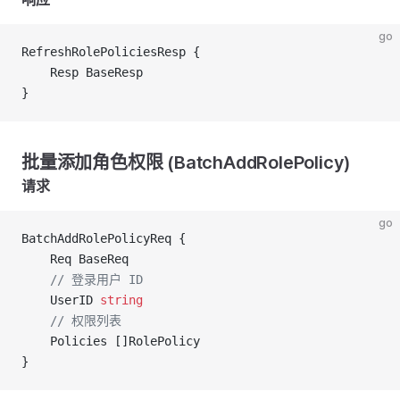
go
RefreshRolePoliciesResp {
	Resp BaseResp
}
批量添加角色权限 (BatchAddRolePolicy)
请求
go
BatchAddRolePolicyReq {
	Req BaseReq
	// 登录用户 ID
	UserID 
string
	// 权限列表
	Policies []RolePolicy
}