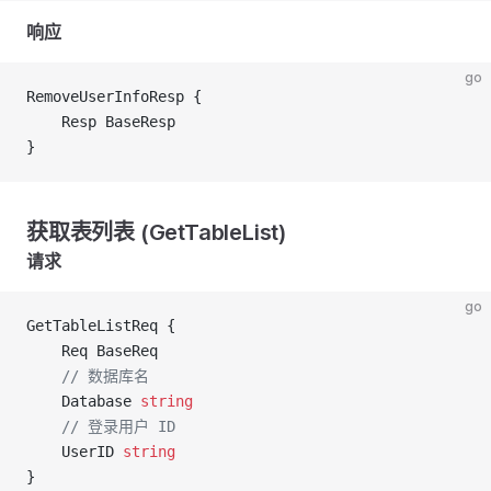
响应
go
RemoveUserInfoResp {
	Resp BaseResp
}
获取表列表 (GetTableList)
请求
go
GetTableListReq {
	Req BaseReq
	// 数据库名
	Database 
string
	// 登录用户 ID 
	UserID 
string
}