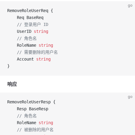
go
RemoveRoleUserReq {
	Req BaseReq
	// 登录用户 ID
	UserID 
string
	// 角色名
	RoleName 
string
	// 需要删除的用户名
	Account 
string
}
响应
go
RemoveRoleUserResp {
	Resp BaseResp
	// 角色名
	RoleName 
string
	// 被删除的用户名