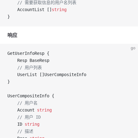
	// 需要获取信息的用户名列表
	AccountList []
string
}
响应
go
GetUserInfoResp {
	Resp BaseResp
	// 用户列表
	UserList []UserCompositeInfo
}
UserCompositeInfo {
	// 用户名
	Account 
string
	// 用户 ID
	ID 
string
	// 描述