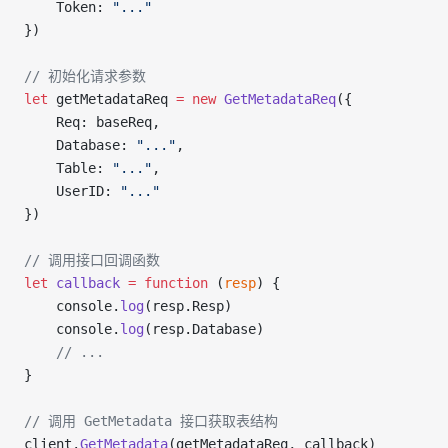
	Token: 
"..."
})
// 初始化请求参数
let
 getMetadataReq 
=
 new
 GetMetadataReq
({
	Req: baseReq,
	Database: 
"..."
,
	Table: 
"..."
,
	UserID: 
"..."
})
// 调用接口回调函数
let
 callback
 =
 function
 (
resp
) {
	console.
log
(resp.Resp)
	console.
log
(resp.Database)
	// ...
}
// 调用 GetMetadata 接口获取表结构
client.
GetMetadata
(getMetadataReq, callback)