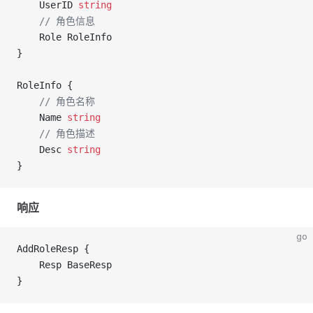
	UserID 
string
	// 角色信息
	Role RoleInfo
}
RoleInfo {
	// 角色名称
	Name 
string
	// 角色描述
	Desc 
string
}
响应
go
AddRoleResp {
	Resp BaseResp
}