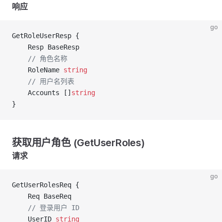
响应
go
GetRoleUserResp {
	Resp BaseResp
	// 角色名称
	RoleName 
string
	// 用户名列表
	Accounts []
string
}
获取用户角色 (GetUserRoles)
请求
go
GetUserRolesReq {
	Req BaseReq
	// 登录用户 ID
	UserID 
string