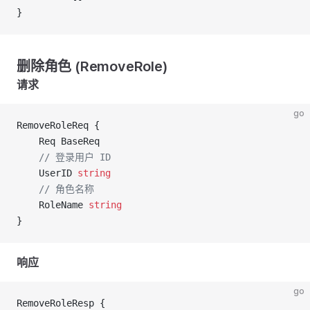
}
删除角色 (RemoveRole)
请求
go
RemoveRoleReq {
	Req BaseReq
	// 登录用户 ID
	UserID 
string
	// 角色名称
	RoleName 
string
}
响应
go
RemoveRoleResp {