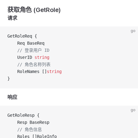
获取角色 (GetRole)
请求
go
GetRoleReq {
	Req BaseReq
	// 登录用户 ID
	UserID 
string
	// 角色名称列表
	RoleNames []
string
}
响应
go
GetRoleResp {
	Resp BaseResp
	// 角色信息
	Roles []RoleInfo