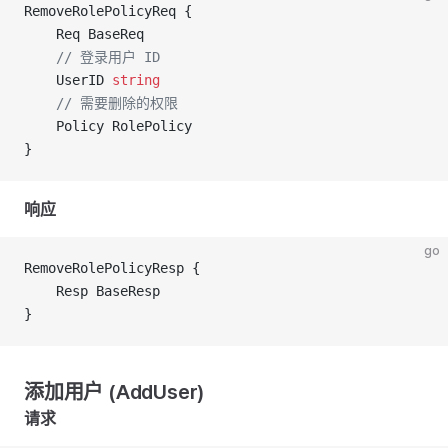
RemoveRolePolicyReq {
	Req BaseReq
	// 登录用户 ID
	UserID 
string
	// 需要删除的权限
	Policy RolePolicy
}
响应
go
RemoveRolePolicyResp {
	Resp BaseResp
}
添加用户 (AddUser)
请求