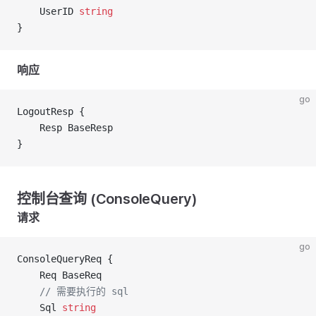
	UserID 
string
}
响应
go
LogoutResp {
	Resp BaseResp
}
控制台查询 (ConsoleQuery)
请求
go
ConsoleQueryReq {
	Req BaseReq
	// 需要执行的 sql
	Sql 
string