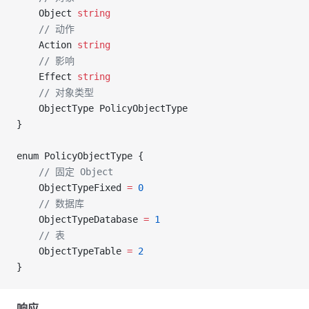
	Object 
string
	// 动作
	Action 
string
	// 影响
	Effect 
string
	// 对象类型
	ObjectType PolicyObjectType
}
enum PolicyObjectType {
	// 固定 Object
	ObjectTypeFixed 
=
 0
	// 数据库
	ObjectTypeDatabase 
=
 1
	// 表
	ObjectTypeTable 
=
 2
}
响应