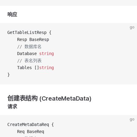
响应
go
GetTableListResp {
	Resp BaseResp
	// 数据库名
	Database 
string
	// 表名列表
	Tables []
string
}
创建表结构 (CreateMetaData)
请求
go
CreateMetaDataReq {
	Req BaseReq