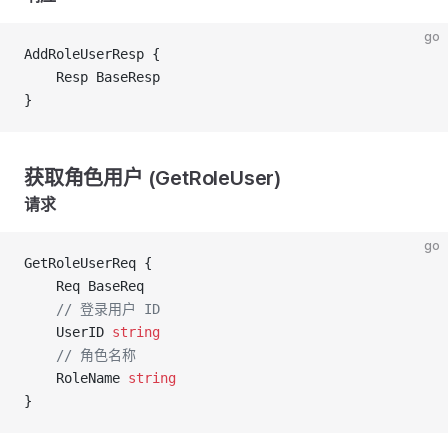
go
AddRoleUserResp {
	Resp BaseResp
}
获取角色用户 (GetRoleUser)
请求
go
GetRoleUserReq {
	Req BaseReq
	// 登录用户 ID
	UserID 
string
	// 角色名称
	RoleName 
string
}