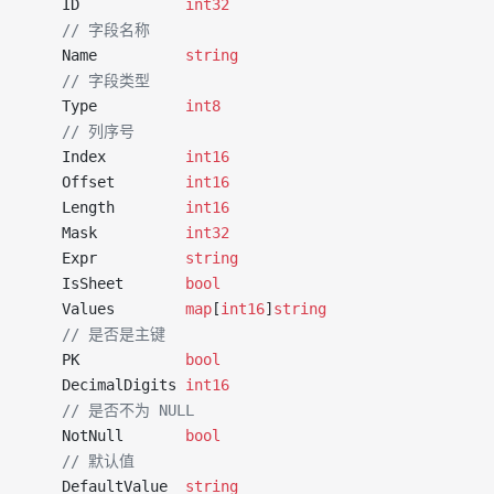
	ID            
int32
	// 字段名称
	Name          
string
	// 字段类型
	Type          
int8
	// 列序号
	Index         
int16
	Offset        
int16
	Length        
int16
	Mask          
int32
	Expr          
string
	IsSheet       
bool
	Values        
map
[
int16
]
string
	// 是否是主键
	PK            
bool
	DecimalDigits 
int16
	// 是否不为 NULL
	NotNull       
bool
	// 默认值
	DefaultValue  
string