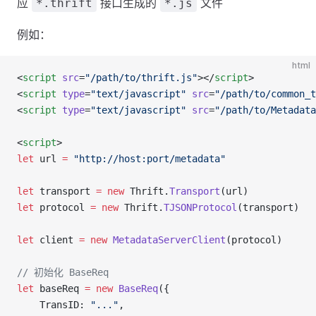
应
接口生成的
文件
*.thrift
*.js
例如：
html
<
script
 src
=
"/path/to/thrift.js"
></
script
>
<
script
 type
=
"text/javascript"
 src
=
"/path/to/common_t
<
script
 type
=
"text/javascript"
 src
=
"/path/to/Metadata
<
script
>
let
 url 
=
 "http://host:port/metadata"
let
 transport 
=
 new
 Thrift.
Transport
(url)
let
 protocol 
=
 new
 Thrift.
TJSONProtocol
(transport)
let
 client 
=
 new
 MetadataServerClient
(protocol)
// 初始化 BaseReq
let
 baseReq 
=
 new
 BaseReq
({
	TransID: 
"..."
,